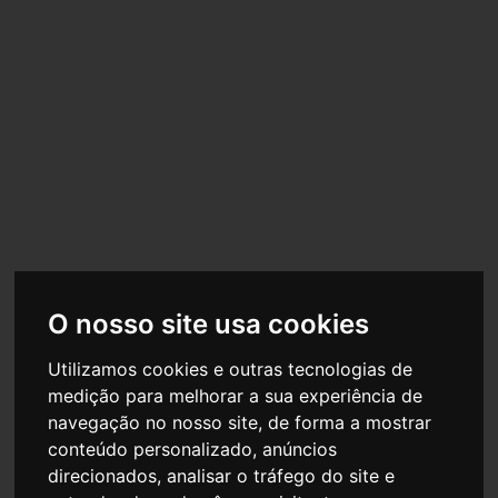
Os bons momentos da vida devem ser partilhados com
conforto e originalidade!
VER PRODUTOS
CRIANÇA
Para brincar, desenhar ou pintar no quarto, no jardim ou
em qualquer outro espaço!
O nosso site usa cookies
Utilizamos cookies e outras tecnologias de
VER PRODUTOS
medição para melhorar a sua experiência de
navegação no nosso site, de forma a mostrar
conteúdo personalizado, anúncios
direcionados, analisar o tráfego do site e