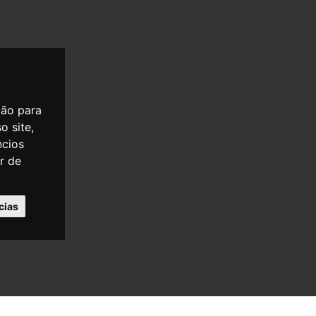
ção para
o site,
ncios
er de
cias
OLÍTICA DE PRIVACIDADE
POLÍTICA DE COOKIES