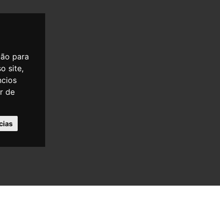
ção para
o site,
ncios
er de
cias
OLÍTICA DE PRIVACIDADE
POLÍTICA DE COOKIES