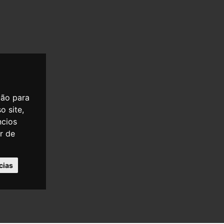
ção para
o site,
ncios
er de
cias
OLÍTICA DE PRIVACIDADE
POLÍTICA DE COOKIES
PARTILHAR