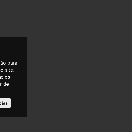
ção para
o site,
ncios
er de
cias
PARTILHAR
OLÍTICA DE PRIVACIDADE
POLÍTICA DE COOKIES