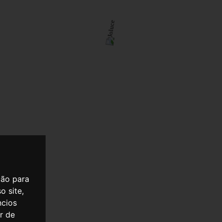
ção para
o site,
ncios
er de